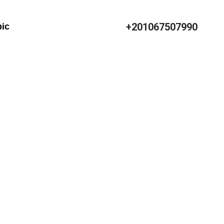
+201067507990
bic
ng