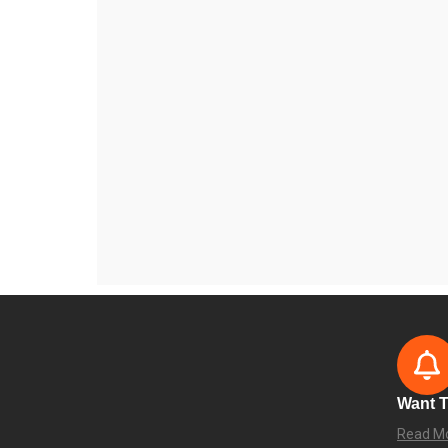
Want T
Read M