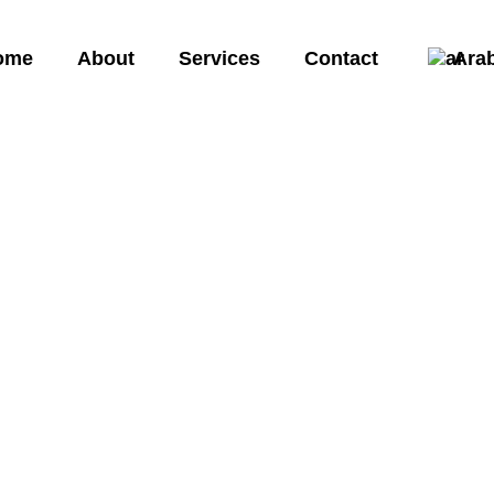
ome
About
Services
Contact
Ara
ackagi