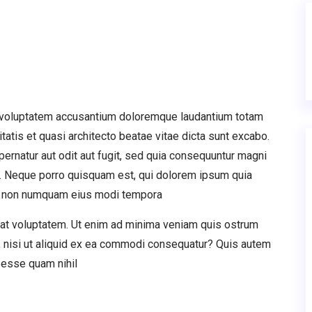
it voluptatem accusantium doloremque laudantium totam
tatis et quasi architecto beatae vitae dicta sunt excabo.
rnatur aut odit aut fugit, sed quia consequuntur magni
t. Neque porro quisquam est, qui dolorem ipsum quia
quia non numquam eius modi tempora
rat voluptatem. Ut enim ad minima veniam quis ostrum
, nisi ut aliquid ex ea commodi consequatur? Quis autem
t esse quam nihil