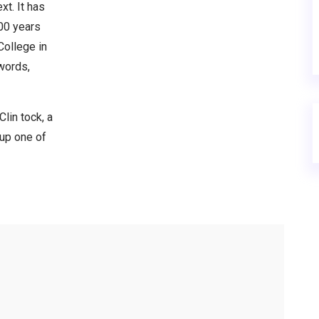
xt. It has
000 years
College in
words,
lin tock, a
 up one of